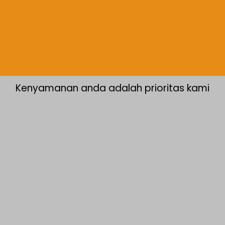
Kenyamanan anda adalah prioritas kami