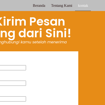
Beranda
Tentang Kami
kontak
Kirim Pesan
g dari Sini!
nghubungi kamu setelah menerima