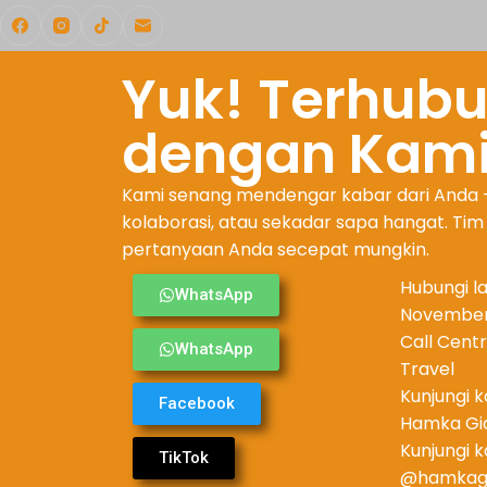
Yuk! Terhub
dengan Kam
Kami senang mendengar kabar dari Anda 
kolaborasi, atau sekadar sapa hangat. Ti
pertanyaan Anda secepat mungkin.
Hubungi lan
WhatsApp
November
Call Cent
WhatsApp
Travel
Kunjungi 
Facebook
Hamka Gi
Kunjungi k
TikTok
@hamkag