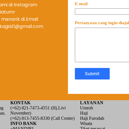
E-mail
kami di Instagram
iatumr
 menarik di Email
Pertanyaan yang ingin diaj
kagiat1@gmail.com
Submit
KONTAK
LAYANAN
ng
(+62) 821-7473-4551 (Hj.Livi
Umroh
au.
November)
Haji
(+62) 813-7455-8330 (Call Centre)
Haji Furodah
INFO BANK
Wisata
~MANDIRI
Tiket pesawat