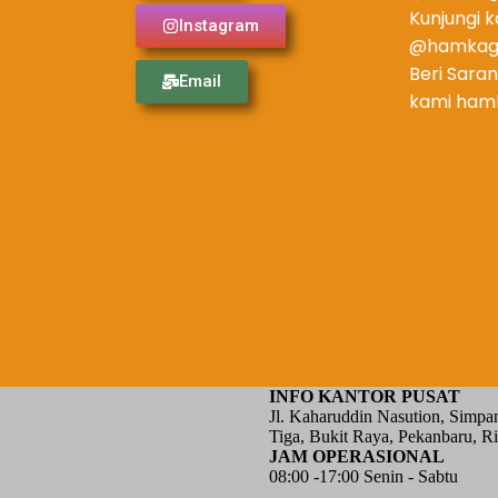
Kunjungi 
Instagram
@hamkag
Beri Saran
Email
kami ham
INFO KANTOR PUSAT
Jl. Kaharuddin Nasution, Simpa
Tiga, Bukit Raya, Pekanbaru, Ri
JAM OPERASIONAL
08:00 -17:00 Senin - Sabtu