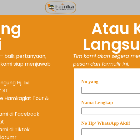
ung
Atau 
i
Langsun
— baik pertanyaan,
Tim kami akan segera me
m kami siap menjawab
pesan dari formulir ini.
gung Hj. livi
No yang
 ST
re Hamkagiat Tour &
Nama Lengkap
kami di Facebook
at
No Hp/ WhatsApp Aktif
ami di Tiktok
iatumr