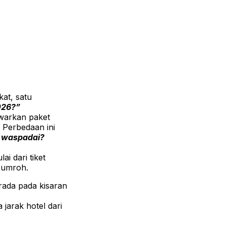
at, satu
026?”
warkan paket
. Perbedaan ini
i waspadai?
ai dari tiket
 umroh.
rada pada kisaran
 jarak hotel dari