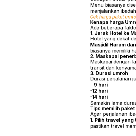
Menu biasanya dise
menjalankan ibadah
Cek harga paket umro
Kenapa harga Umro
Ada beberapa fakt
1. Jarak Hotel ke M
Hotel yang dekat d
Masjidil Haram da
biasanya memiliki h
2. Maskapai pene
Maskapai dengan lay
transit dan kenya
3. Durasi umroh
Durasi perjalanan 
– 9 hari
-12 hari
-14 hari
Semakin lama durasi
Tips memilih pake
Agar perjalanan iba
1. Pilih travel yan
pastikan travel memil