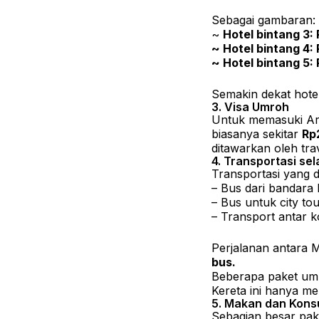
Sebagai gambaran:
~
Hotel bintang 3:
~ Hotel bintang 4: 
~ Hotel bintang 5: 
Semakin dekat hote
3. Visa Umroh
Untuk memasuki Ar
biasanya sekitar
Rp2
ditawarkan oleh trav
4. Transportasi se
Transportasi yang d
– Bus dari bandara 
– Bus untuk city to
– Transport antar k
Perjalanan antara
bus.
Beberapa paket um
Kereta ini hanya m
5. Makan dan Kons
Sebagian besar pa