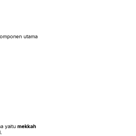
 komponen utama
ma yaitu
mekkah
.