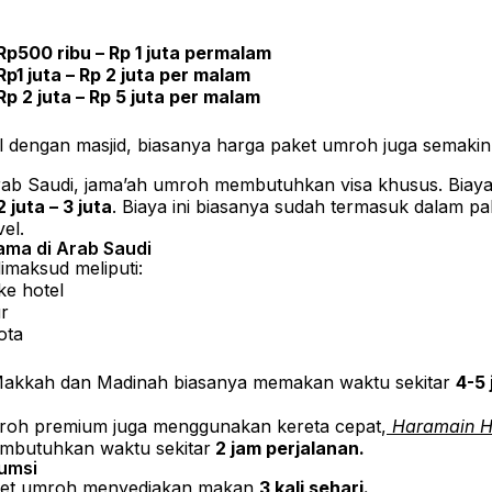
 Rp500 ribu – Rp 1 juta permalam
Rp1 juta – Rp 2 juta per malam
Rp 2 juta – Rp 5 juta per malam
l dengan masjid, biasanya harga paket umroh juga semakin
ab Saudi, jama’ah umroh membutuhkan visa khusus. Biaya
 juta – 3 juta
. Biaya ini biasanya sudah termasuk dalam p
el.
lama di Arab Saudi
imaksud meliputi:
ke hotel
ur
ota
 Makkah dan Madinah biasanya memakan waktu sekitar
4-5
roh premium juga menggunakan kereta cepat,
Haramain H
embutuhkan waktu sekitar
2 jam perjalanan.
umsi
ket umroh menyediakan makan
3 kali sehari.