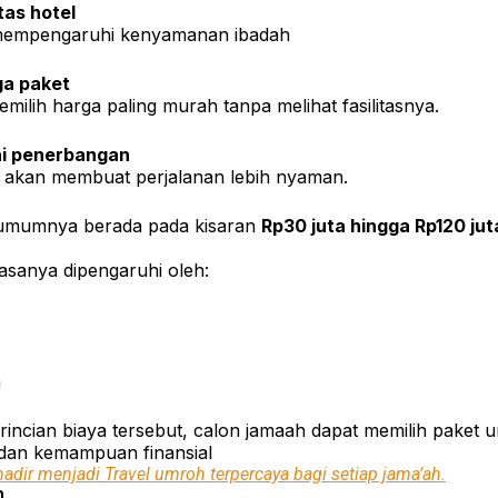
itas hotel
t mempengaruhi kenyamanan ibadah
ga paket
ilih harga paling murah tanpa melihat fasilitasnya.
ai penerbangan
 akan membuat perjalanan lebih nyaman.
umumnya berada pada kisaran
Rp30 juta hingga Rp120 jut
asanya dipengaruhi oleh:
n
ncian biaya tersebut, calon jamaah dapat memilih paket 
dan kemampuan finansial
hadir menjadi Travel umroh terpercaya bagi setiap jama’ah.
h