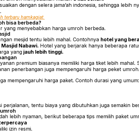
suaikan dengan selera jama’ah indonesia, sehingga lebih 
.
h terbaru hamkagiat.
h bisa berbeda?
or yang menyebabkan harga umroh berbeda.
asjid
engan mesjid tentu lebih mahal. Contohnya
hotel yang bera
n Masjid Nabawi.
Hotel yang berjarak hanya beberapa ratus
arga yang
jauh lebih tinggi.
rbangan
anan premium biasanya memiliki harga tiket lebih mahal. S
manan penerbangan juga mempengaruhi harga peket umroh
juga mempengaruhi harga paket. Contoh durasi yang umum
 perjalanan, tentu biaya yang dibutuhkan juga semakin bes
t umroh
dah lebih nyaman, berikut beberapa tips memilih paket um
g terpercaya
iki izin resmi.