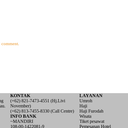
 I comment.
KONTAK
LAYANAN
ng
(+62) 821-7473-4551 (Hj.Livi
Umroh
au.
November)
Haji
(+62) 813-7455-8330 (Call Centre)
Haji Furodah
INFO BANK
Wisata
~MANDIRI
Tiket pesawat
108-00-1422081-9
Pemesanan Hotel