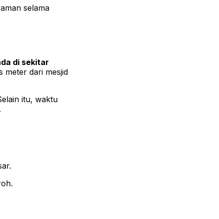
nyaman selama
da di sekitar
 meter dari mesjid
elain itu, waktu
.
:
ar.
roh.