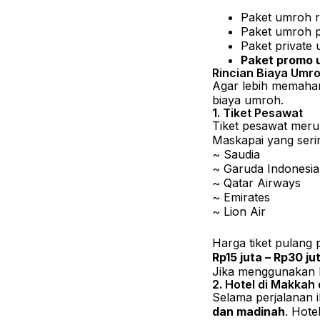
Paket umroh r
Paket umroh 
Paket private
Paket promo u
Rincian Biaya Umr
Agar lebih memaha
biaya umroh.
1. Tiket Pesawat
Tiket pesawat mer
Maskapai yang serin
~ Saudia
~ Garuda Indonesia
~ Qatar Airways
~ Emirates
~ Lion Air
Harga tiket pulang 
Rp15 juta – Rp30 ju
Jika menggunakan ke
2. Hotel di Makkah
Selama perjalanan 
dan madinah
. Hote