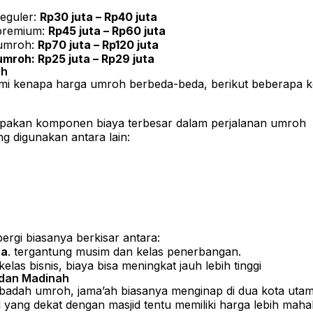
eguler:
Rp30 juta – Rp40 juta
premium:
Rp45 juta – Rp60 juta
 umroh:
Rp70 juta – Rp120 juta
mroh: Rp25 juta – Rp29 juta
oh
mi kenapa harga umroh berbeda-beda, berikut beberapa
upakan komponen biaya terbesar dalam perjalanan umroh
g digunakan antara lain:
pergi biasanya berkisar antara:
ta
. tergantung musim dan kelas penerbangan.
las bisnis, biaya bisa meningkat jauh lebih tinggi
 dan Madinah
ibadah umroh, jama’ah biasanya menginap di dua kota uta
l yang dekat dengan masjid tentu memiliki harga lebih mahal