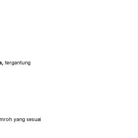
a,
tergantung
umroh yang sesuai