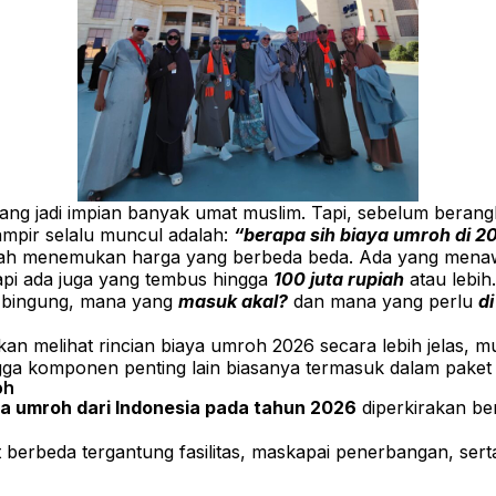
g jadi impian banyak umat muslim. Tapi, sebelum berangk
mpir selalu muncul adalah:
“berapa sih biaya umroh di 2
’ah menemukan harga yang berbeda beda. Ada yang mena
tapi ada juga yang tembus hingga
100 juta rupiah
atau lebih
t bingung, mana yang
masuk akal?
dan mana yang perlu
d
akan melihat rincian biaya umroh 2026 secara lebih jelas, mul
ngga komponen penting lain biasanya termasuk dalam paket
oh
a umroh dari Indonesia pada tahun 2026
diperkirakan be
 berbeda tergantung fasilitas, maskapai penerbangan, serta